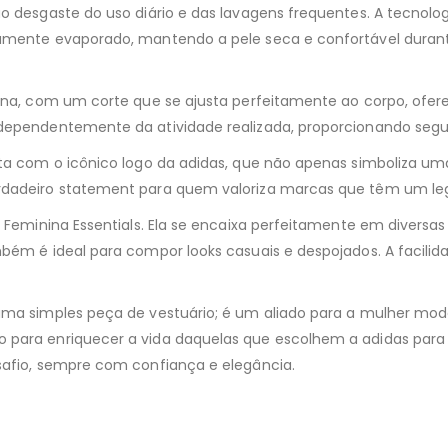
 ao desgaste do uso diário e das lavagens frequentes. A tecno
damente evaporado, mantendo a pele seca e confortável durant
nina, com um corte que se ajusta perfeitamente ao corpo, ofe
independentemente da atividade realizada, proporcionando seg
onta com o icônico logo da adidas, que não apenas simboliza 
erdadeiro statement para quem valoriza marcas que têm um le
 Feminina Essentials. Ela se encaixa perfeitamente em diversas
mbém é ideal para compor looks casuais e despojados. A facili
 uma simples peça de vestuário; é um aliado para a mulher mod
do para enriquecer a vida daquelas que escolhem a adidas pa
safio, sempre com confiança e elegância.