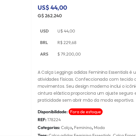
US$ 44,00
G$ 262.240
USD
U$
44,00
BRL
R$
229,68
ARS
$
79.200,00
A Calça Leggings adidas Feminina Essentials é u
atividades físicas. Confeccionada com tecido de
movimentos. Seu design moderno inclui o icônic
cintura elástica proporciona um ajuste seguro 
praticidade sem abrir mão da moda esportiva.
Disponibilidade:
Fora de estoque
REF:
178224
Categorias:
Calça
,
Feminino
,
Moda
Tags:
Calça adidas Feminina Essentials
,
Calça Espor