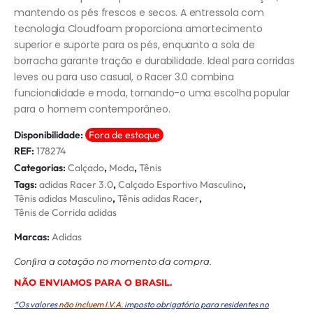
mantendo os pés frescos e secos. A entressola com
tecnologia Cloudfoam proporciona amortecimento
superior e suporte para os pés, enquanto a sola de
borracha garante tração e durabilidade. Ideal para corridas
leves ou para uso casual, o Racer 3.0 combina
funcionalidade e moda, tornando-o uma escolha popular
para o homem contemporâneo.
Disponibilidade:
Fora de estoque
REF:
178274
Categorias:
Calçado
,
Moda
,
Tênis
Tags:
adidas Racer 3.0
,
Calçado Esportivo Masculino
,
Tênis adidas Masculino
,
Tênis adidas Racer
,
Tênis de Corrida adidas
Marcas:
Adidas
Conﬁra a cotação no momento da compra.
NÃO ENVIAMOS PARA O BRASIL.
*Os valores
não incluem I.V.A.
imposto obrigatório para residentes no