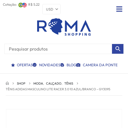
Cotação:
R$ 5.22
OFERTAS
NOVIDADES
BLOG
CAMERA DA PONTE
SHOP
MODA
,
CALÇADO
,
TÊNIS
TÊNIS ADIDAS MASCULINO LITE RACER 3.0 10 AZUL/BRANCO – GY3095