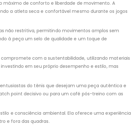
r o máximo de conforto e liberdade de movimento. A
endo a atleta seca e confortável mesmo durante os jogos
 mas não restritiva, permitindo movimentos amplos sem
indo à peça um selo de qualidade e um toque de
 compromete com a sustentabilidade, utilizando materiais
s investindo em seu próprio desempenho e estilo, mas
a entusiastas do tênis que desejam uma peça autêntica e
tch point decisivo ou para um café pós-treino com as
tilo e consciência ambiental. Ela oferece uma experiência
ro e fora das quadras.