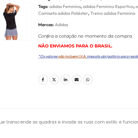
Tags:
adidas Feminina
,
adidas Feminino Esportivo
,
a
Camiseta adidas Poliéster
,
Treino adidas Feminina
Marcas:
Adidas
Conﬁra a cotação no momento da compra.
NÃO ENVIAMOS PARA O BRASIL.
*Os valores
não incluem I.V.A.
imposto obrigatório para resid
e transcende as quadras e invade as ruas com estilo e funci