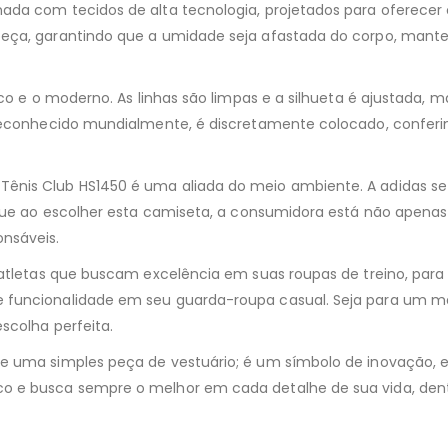
ada com tecidos de alta tecnologia, projetados para oferece
peça, garantindo que a umidade seja afastada do corpo, mant
ico e o moderno. As linhas são limpas e a silhueta é ajustada,
o reconhecido mundialmente, é discretamente colocado, confer
ênis Club HS1450 é uma aliada do meio ambiente. A adidas se
a que ao escolher esta camiseta, a consumidora está não apena
nsáveis.
a atletas que buscam excelência em suas roupas de treino, par
 funcionalidade em seu guarda-roupa casual. Seja para um ma
scolha perfeita.
e uma simples peça de vestuário; é um símbolo de inovação, es
o e busca sempre o melhor em cada detalhe de sua vida, dent