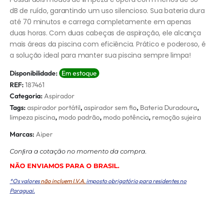
dB de ruído, garantindo um uso silencioso. Sua bateria dura
até 70 minutos e carrega completamente em apenas
duas horas. Com duas cabeças de aspiração, ele alcança
mais áreas da piscina com eficiência. Prático e poderoso, é
a solução ideal para manter sua piscina sempre limpa!
Disponibilidade:
Em estoque
REF:
187461
Categoria:
Aspirador
Tags:
aspirador portátil
,
aspirador sem fio
,
Bateria Duradoura
,
limpeza piscina
,
modo padrão
,
modo potência
,
remoção sujeira
Marcas:
Aiper
Conﬁra a cotação no momento da compra.
NÃO ENVIAMOS PARA O BRASIL.
*Os valores
não incluem I.V.A.
imposto obrigatório para residentes no
Paraguai.