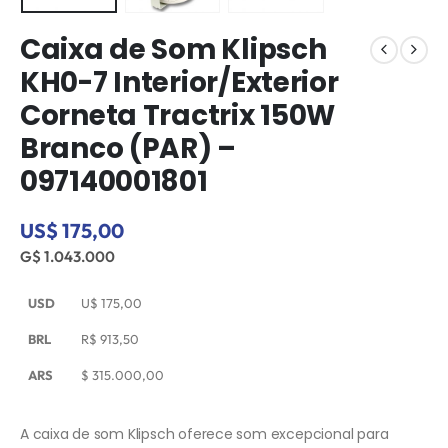
Caixa de Som Klipsch
KH0-7 Interior/Exterior
Corneta Tractrix 150W
Branco (PAR) –
097140001801
US$ 175,00
G$ 1.043.000
USD
U$
175,00
BRL
R$
913,50
ARS
$
315.000,00
A caixa de som Klipsch oferece som excepcional para