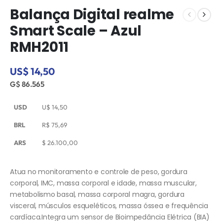
Balança Digital realme
Smart Scale – Azul
RMH2011
US$ 14,50
G$ 86.565
USD
U$
14,50
BRL
R$
75,69
ARS
$
26.100,00
Atua no monitoramento e controle de peso, gordura
corporal, IMC, massa corporal e idade, massa muscular,
metabolismo basal, massa corporal magra, gordura
visceral, músculos esqueléticos, massa óssea e frequência
cardíaca.Integra um sensor de Bioimpedância Elétrica (BIA)