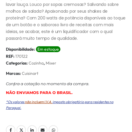
lavar louça. Louco por sopas cremosas? Salivando sobre
molhos de salada? Apaixonado por seus shakes de
proteína? Com 200 watts de potência disponíveis ao toque
de um botão e o saboroso livro de receitas com mais
ideias, se acabar, este é um liquidificador com o qual
passará muito tempo de qualidade.
Disponibilidade:
Em estoque
REF:
170122
Categorias:
Cozinha
,
Mixer
Marcas:
Cuisinart
Conﬁra a cotação no momento da compra.
NÃO ENVIAMOS PARA O BRASIL.
*Os valores
não incluem I.V.A.
imposto obrigatório para residentes no
Paraguai.