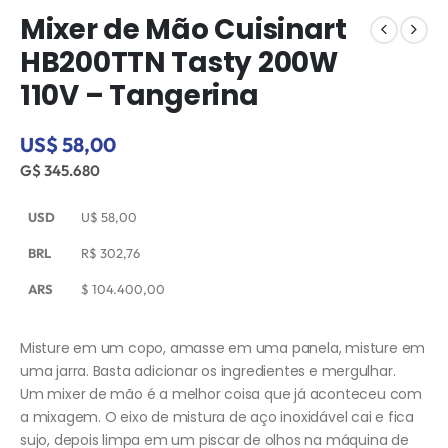
Mixer de Mão Cuisinart
HB200TTN Tasty 200W
110V – Tangerina
US$ 58,00
G$ 345.680
USD
U$
58,00
BRL
R$
302,76
ARS
$
104.400,00
Misture em um copo, amasse em uma panela, misture em
uma jarra. Basta adicionar os ingredientes e mergulhar.
Um mixer de mão é a melhor coisa que já aconteceu com
a mixagem. O eixo de mistura de aço inoxidável cai e fica
sujo, depois limpa em um piscar de olhos na máquina de