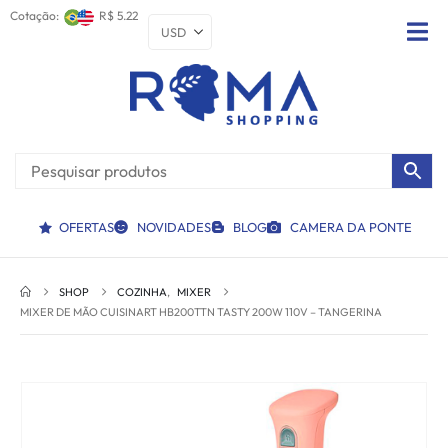
Cotação:
R$ 5.22
OFERTAS
NOVIDADES
BLOG
CAMERA DA PONTE
SHOP
COZINHA
,
MIXER
MIXER DE MÃO CUISINART HB200TTN TASTY 200W 110V – TANGERINA