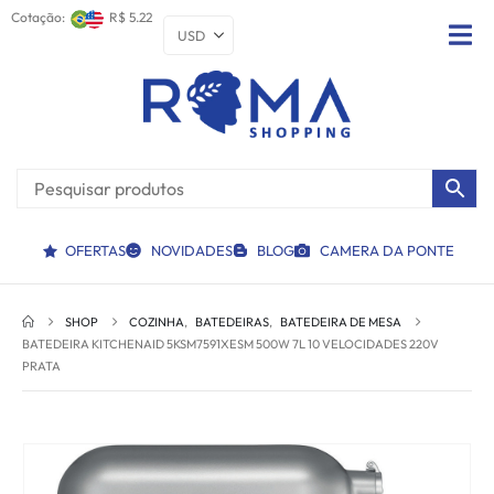
Cotação:
R$ 5.22
OFERTAS
NOVIDADES
BLOG
CAMERA DA PONTE
SHOP
COZINHA
,
BATEDEIRAS
,
BATEDEIRA DE MESA
BATEDEIRA KITCHENAID 5KSM7591XESM 500W 7L 10 VELOCIDADES 220V 
PRATA