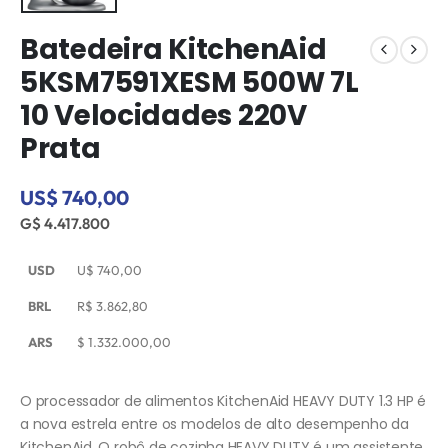
Batedeira KitchenAid
5KSM7591XESM 500W 7L
10 Velocidades 220V 
Prata
US$ 740,00
G$ 4.417.800
USD
U$
740,00
BRL
R$
3.862,80
ARS
$
1.332.000,00
O processador de alimentos KitchenAid HEAVY DUTY 1.3 HP é
a nova estrela entre os modelos de alto desempenho da
KitchenAid. O robô de cozinha HEAVY DUTY é um assistente