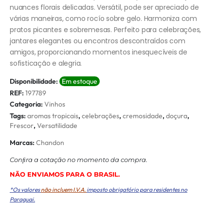
nuances florais delicadas. Versátil, pode ser apreciado de
várias maneiras, como rocío sobre gelo. Harmoniza com
pratos picantes e sobremesas. Perfeito para celebrações,
jantares elegantes ou encontros descontraídos com
amigos, proporcionando momentos inesquecíveis de
sofisticação e alegria.
Disponibilidade:
Em estoque
REF:
197789
Categoria:
Vinhos
Tags:
aromas tropicais
,
celebrações
,
cremosidade
,
doçura
,
Frescor
,
Versatilidade
Marcas:
Chandon
Conﬁra a cotação no momento da compra.
NÃO ENVIAMOS PARA O BRASIL.
*Os valores
não incluem I.V.A.
imposto obrigatório para residentes no
Paraguai.