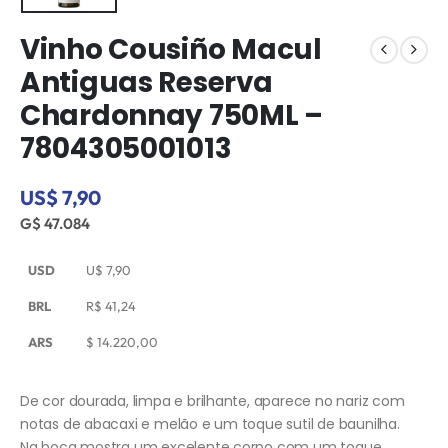
Vinho Cousiño Macul
Antiguas Reserva
Chardonnay 750ML –
7804305001013
US$ 7,90
G$ 47.084
USD
U$
7,90
BRL
R$
41,24
ARS
$
14.220,00
De cor dourada, limpa e brilhante, aparece no nariz com
notas de abacaxi e melão e um toque sutil de baunilha.
Na boca mostra um excelente corpo com um toque