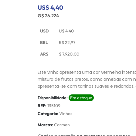
US$ 4,40
G$ 26.224
USD
U$
4,40
BRL
R$
22,97
ARS
$
7.920,00
Este vinho apresenta uma cor vermelha intensa
mistura de frutos pretos, como ameixas com no
apresenta-se com taninos suaves e redondos, 
Disponibilidade:
Em estoque
REF:
135109
Categoria:
Vinhos
Marcas:
Carmen
Conﬁra a cotação no momento da compra.