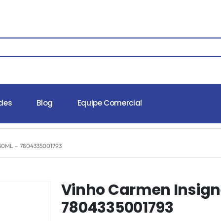
des
Blog
Equipe Comercial
0ML – 7804335001793
Vinho Carmen Insign
7804335001793