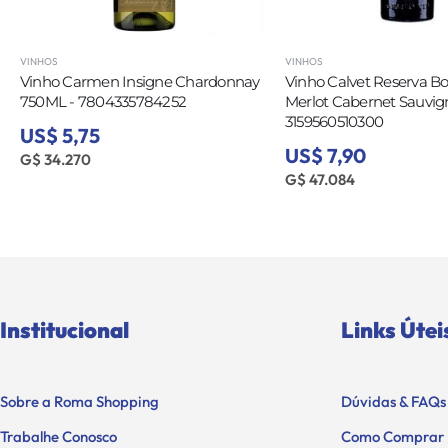
HOS
VINHOS
nho Carmen Insigne Chardonnay
Vinho Calvet Reserva Bordea
0ML - 7804335784252
Merlot Cabernet Sauvignon 75
3159560510300
$ 5,75
US$ 7,90
 34.270
G$ 47.084
Institucional
Links Útei
Sobre a Roma Shopping
Dúvidas & FAQs
Trabalhe Conosco
Como Comprar