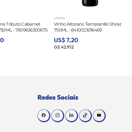
VINHOS
VINHOS
ributo Cabernet
Vinho Altozano Tempranillo Shiraz
Vinho
 - 7809636300675
750ML - 8410023016469
Caber
8410
US$ 7,20
US$
G$ 42.912
G$ 47
Redes Sociais