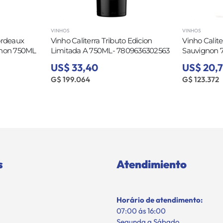
VINHOS
VINHOS
ux
Vinho Caliterra Tributo Edicion
Vinho Caliterra T
0ML 
Limitada A 750ML- 7809636302563
Sauvignon 750ML
US$ 33,40
US$ 20,70
G$ 199.064
G$ 123.372
s
Atendimiento
Horário de atendimento:
07:00 ás 16:00
Segunda a Sábado,