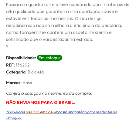
Possui um quadro forte e leve construído com materiais de
alta qualidade que garantem uma condução suave e
estável em todos os momentos. O seu design
aerodinâmico não só melhora a eficiência da pedalada,
como também lhe confere um aspeto moderno e
sofisticado que o vai destacar na estrada.
?
Disponibilidade:
Em estoque
REF:
136202
Categoria:
Bicicleta
Marcas:
Hasa
Conﬁra a cotação no momento da compra.
NÃO ENVIAMOS PARA O BRASIL.
*Os valores
não incluem I.V.A.
imposto obrigatório para residentes no
Paraguai.