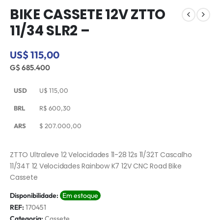
BIKE CASSETE 12V ZTTO
11/34 SLR2 –
US$ 115,00
G$ 685.400
USD
U$
115,00
BRL
R$
600,30
ARS
$
207.000,00
ZTTO Ultraleve 12 Velocidades 11-28 12s 11/32T Cascalho
11/34T 12 Velocidades Rainbow K7 12V CNC Road Bike
Cassete
Disponibilidade:
Em estoque
REF:
170451
Categoria:
Cassete