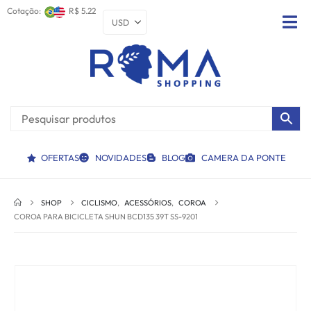
Cotação:
R$ 5.22
OFERTAS
NOVIDADES
BLOG
CAMERA DA PONTE
SHOP
CICLISMO
,
ACESSÓRIOS
,
COROA
COROA PARA BICICLETA SHUN BCD135 39T SS-9201