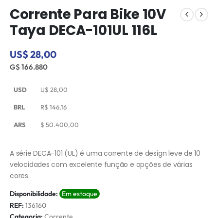
Corrente Para Bike 10V
Taya DECA-101UL 116L
US$ 28,00
G$ 166.880
USD
U$
28,00
BRL
R$
146,16
ARS
$
50.400,00
A série DECA-101 (UL) é uma corrente de design leve de 10
velocidades com excelente função e opções de várias
cores.
Disponibilidade:
Em estoque
REF:
136160
Categoria:
Corrente