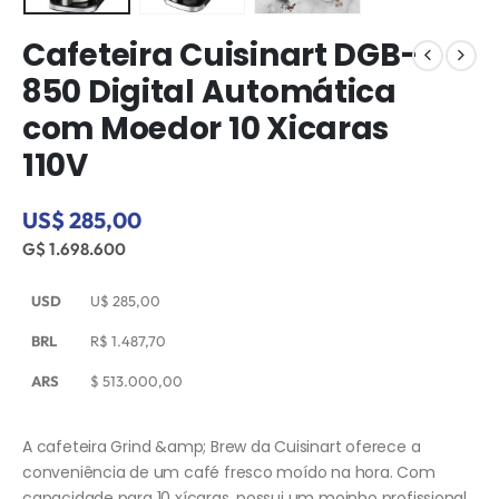
Cafeteira Cuisinart DGB-
850 Digital Automática
com Moedor 10 Xicaras
110V
US$ 285,00
G$ 1.698.600
USD
U$
285,00
BRL
R$
1.487,70
ARS
$
513.000,00
A cafeteira Grind &amp; Brew da Cuisinart oferece a
conveniência de um café fresco moído na hora. Com
capacidade para 10 xícaras, possui um moinho profissional