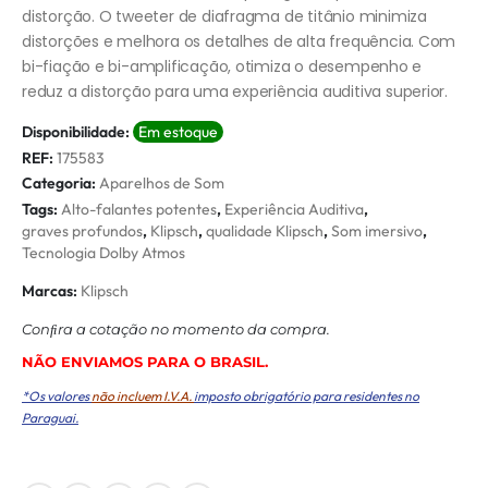
distorção. O tweeter de diafragma de titânio minimiza
distorções e melhora os detalhes de alta frequência. Com
bi-fiação e bi-amplificação, otimiza o desempenho e
reduz a distorção para uma experiência auditiva superior.
Disponibilidade:
Em estoque
REF:
175583
Categoria:
Aparelhos de Som
Tags:
Alto-falantes potentes
,
Experiência Auditiva
,
graves profundos
,
Klipsch
,
qualidade Klipsch
,
Som imersivo
,
Tecnologia Dolby Atmos
Marcas:
Klipsch
Conﬁra a cotação no momento da compra.
NÃO ENVIAMOS PARA O BRASIL.
*Os valores
não incluem I.V.A.
imposto obrigatório para residentes no
Paraguai.