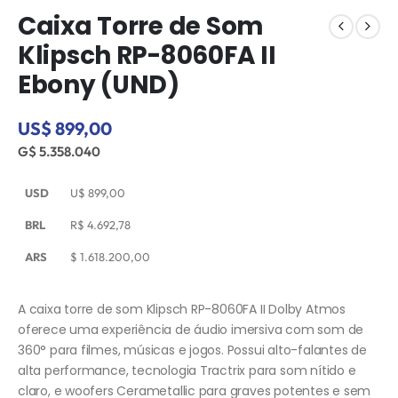
Caixa Torre de Som
Klipsch RP-8060FA II
Ebony (UND)
US$ 899,00
G$ 5.358.040
USD
U$
899,00
BRL
R$
4.692,78
ARS
$
1.618.200,00
A caixa torre de som Klipsch RP-8060FA II Dolby Atmos
oferece uma experiência de áudio imersiva com som de
360° para filmes, músicas e jogos. Possui alto-falantes de
alta performance, tecnologia Tractrix para som nítido e
claro, e woofers Cerametallic para graves potentes e sem