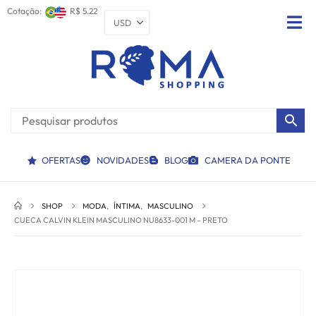
Cotação:
R$ 5.22
OFERTAS
NOVIDADES
BLOG
CAMERA DA PONTE
SHOP
MODA
,
ÍNTIMA
,
MASCULINO
CUECA CALVIN KLEIN MASCULINO NU8633-001 M – PRETO