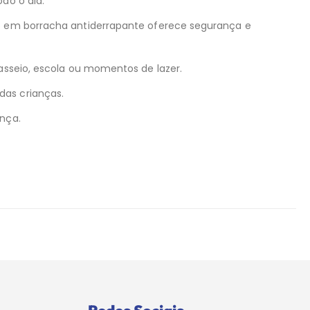
do o dia.
do em borracha antiderrapante oferece segurança e
passeio, escola ou momentos de lazer.
das crianças.
ança.