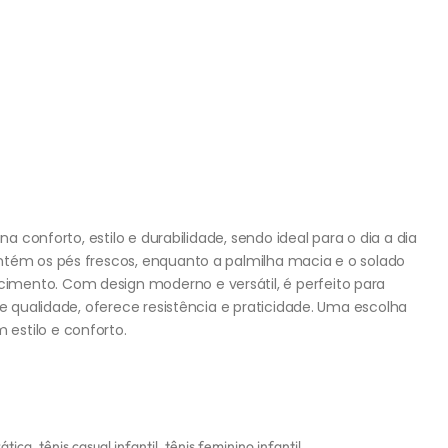
na conforto, estilo e durabilidade, sendo ideal para o dia a dia
ntém os pés frescos, enquanto a palmilha macia e o solado
mento. Com design moderno e versátil, é perfeito para
de qualidade, oferece resistência e praticidade. Uma escolha
estilo e conforto.
rática
,
tênis casual infantil
,
tênis feminino infantil