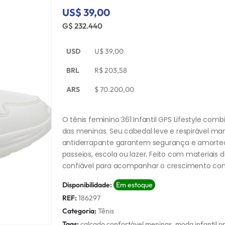
US$ 39,00
G$ 232.440
USD
U$
39,00
BRL
R$
203,58
ARS
$
70.200,00
O tênis feminino 361 Infantil GPS Lifestyle combi
das meninas. Seu cabedal leve e respirável ma
antiderrapante garantem segurança e amorteci
passeios, escola ou lazer. Feito com materiais 
confiável para acompanhar o crescimento com 
Disponibilidade:
Em estoque
REF:
186297
Categoria:
Tênis
Tags:
calçado confortável meninas
,
moda infantil p