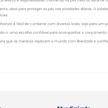
e leveza e respirabilidade, mantendo os pés frescos durante to
to, ideal para proteger os pés nas atividades diárias. O sola
cies.
ifestyle é fácil de combinar com diversos looks, seja para um 
nando-o uma escolha confiável para acompanhar o crescimento 
permita que as meninas explorem o mundo com liberdade e confi