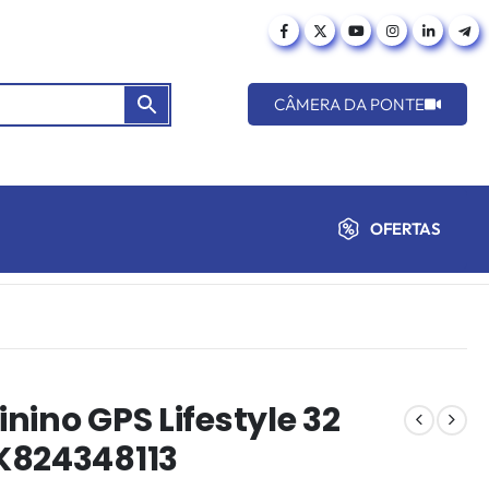
CÂMERA DA PONTE
OFERTAS
inino GPS Lifestyle 32
K824348113