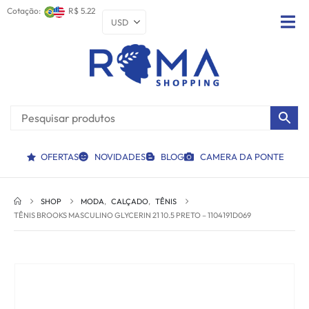
Cotação:
R$ 5.22
OFERTAS
NOVIDADES
BLOG
CAMERA DA PONTE
SHOP
MODA
,
CALÇADO
,
TÊNIS
TÊNIS BROOKS MASCULINO GLYCERIN 21 10.5 PRETO – 1104191D069