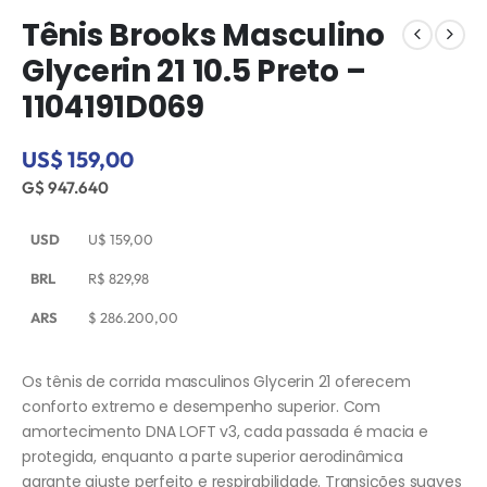
Tênis Brooks Masculino
Glycerin 21 10.5 Preto –
1104191D069
US$ 159,00
G$ 947.640
USD
U$
159,00
BRL
R$
829,98
ARS
$
286.200,00
Os tênis de corrida masculinos Glycerin 21 oferecem
conforto extremo e desempenho superior. Com
amortecimento DNA LOFT v3, cada passada é macia e
protegida, enquanto a parte superior aerodinâmica
garante ajuste perfeito e respirabilidade. Transições suaves