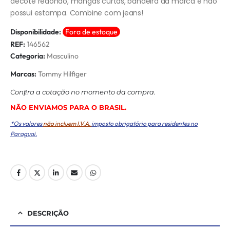
decote redondo, mangas curtas, bandeira da marca e não
possui estampa. Combine com jeans!
Disponibilidade:
Fora de estoque
REF:
146562
Categoria:
Masculino
Marcas:
Tommy Hilfiger
Conﬁra a cotação no momento da compra.
NÃO ENVIAMOS PARA O BRASIL.
*Os valores
não incluem I.V.A.
imposto obrigatório para residentes no
Paraguai.
DESCRIÇÃO