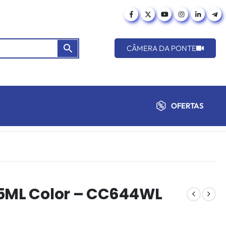
CÂMERA DA PONTE
OFERTAS
.5ML Color – CC644WL