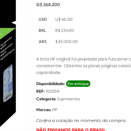
G$ 268.200
USD
U$
45,00
BRL
R$
234,90
ARS
$
81.000,00
A tinta HP original foi projetada para funcionar
consistentes. Obtenha as piores páginas colori
capacidade.
Disponibilidade:
Em estoque
REF:
100359
Categoria:
Suprimentos
Marcas:
HP
Conﬁra a cotação no momento da compra.
NÃO ENVIAMOS PARA O BRASIL.