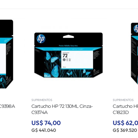
SUPRIMENTOS
SUPRIMENTOS
 C9398A
Cartucho HP 72 130ML Cinza-
Cartucho HP
C9374A
C1823D
US$ 74,00
US$ 62,
G$ 441.040
G$ 369.520