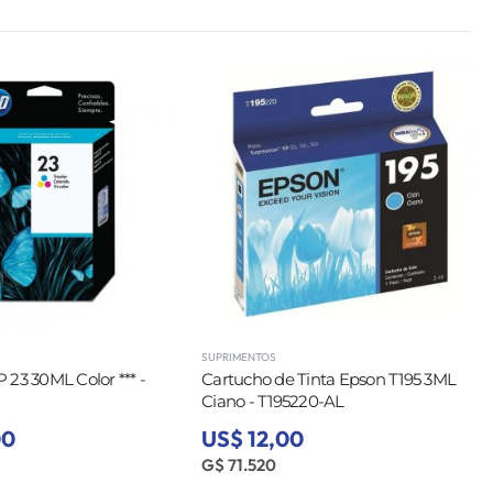
SUPRIMENTOS
 23 30ML Color *** -
Cartucho de Tinta Epson T195 3ML
Ciano - T195220-AL
00
US$ 12,00
G$ 71.520