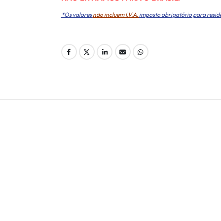
*Os valores
não incluem I.V.A.
imposto obrigatório para resid