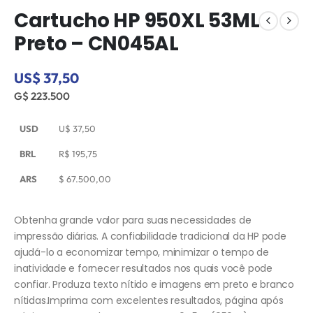
Cartucho HP 950XL 53ML
Preto – CN045AL
US$ 37,50
G$ 223.500
USD
U$
37,50
BRL
R$
195,75
ARS
$
67.500,00
Obtenha grande valor para suas necessidades de
impressão diárias. A confiabilidade tradicional da HP pode
ajudá-lo a economizar tempo, minimizar o tempo de
inatividade e fornecer resultados nos quais você pode
confiar. Produza texto nítido e imagens em preto e branco
nítidas.Imprima com excelentes resultados, página após