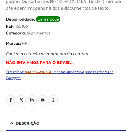
página. Os cartuchos PRETO HP CN045AL (950XL) sempre
oferecem imagens nítidas e documentos de texto.
Disponibilidade:
Em estoque
REF:
155106
Categoria:
Suprimentos
Marcas:
HP
Conﬁra a cotação no momento da compra.
NÃO ENVIAMOS PARA O BRASIL.
*Os valores
não incluem I.V.A.
imposto obrigatório para residentes no
Paraguai.
DESCRIÇÃO