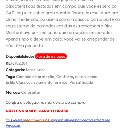
características testadas em campo que você espera da
CAT. Jogue-a sobre uma camisa flanela ou moletom em
clima moderado, ou use-a sob um casaco como parte do
seu sistema de camadas em dias extremamente frios.
Mantenha-a em seu carro para situações inesperadas.
Apenas não a deixe em casa, você vai se arrepender de
não tê-la por perto.
Disponibilidade:
Fora de estoque
REF:
182281
Categoria:
Masculino
Tags:
Camada de proteção
,
Conforto
,
durabilidade
,
Estilo Clássico
,
Isolamento térmico
,
Versatilidade
Marcas:
Caterpillar
Conﬁra a cotação no momento da compra.
NÃO ENVIAMOS PARA O BRASIL.
*Os valores
não incluem I.V.A.
imposto obrigatório para residentes no
Paraguai.