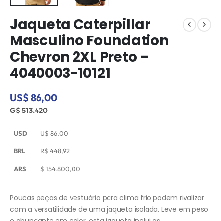
Jaqueta Caterpillar
Masculino Foundation
Chevron 2XL Preto –
4040003-10121
US$ 86,00
G$ 513.420
USD
U$
86,00
BRL
R$
448,92
ARS
$
154.800,00
Poucas peças de vestuário para clima frio podem rivalizar
com a versatilidade de uma jaqueta isolada. Leve em peso
e abundante em calor, esta jaqueta inclui as