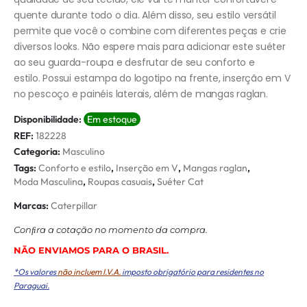
quente durante todo o dia. Além disso, seu estilo versátil
permite que você o combine com diferentes peças e crie
diversos looks. Não espere mais para adicionar este suéter
ao seu guarda-roupa e desfrutar de seu conforto e
estilo. Possui estampa do logotipo na frente, inserção em V
no pescoço e painéis laterais, além de mangas raglan.
Disponibilidade:
Em estoque
REF:
182228
Categoria:
Masculino
Tags:
Conforto e estilo
,
Inserção em V
,
Mangas raglan
,
Moda Masculina
,
Roupas casuais
,
Suéter Cat
Marcas:
Caterpillar
Conﬁra a cotação no momento da compra.
NÃO ENVIAMOS PARA O BRASIL.
*Os valores
não incluem I.V.A.
imposto obrigatório para residentes no
Paraguai.