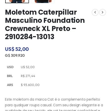
Moletom Caterpillar
Masculino Foundation
Crewneck XL Preto –
2910284-13013
US$ 52,00
G$ 309.920
USD
U$
52,00
BRL
R$
271,44
ARS
$
93.600,00
Este moletom da marca Cat é o complemento perfeito
para qualquer roupa casual. Com seu design elegante e a
qualidade de seu tecido, ele vai te manter confortável e