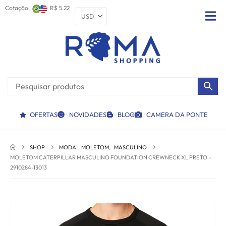
Cotação:
R$ 5.22
OFERTAS
NOVIDADES
BLOG
CAMERA DA PONTE
SHOP
MODA
,
MOLETOM
,
MASCULINO
MOLETOM CATERPILLAR MASCULINO FOUNDATION CREWNECK XL PRETO –
2910284-13013