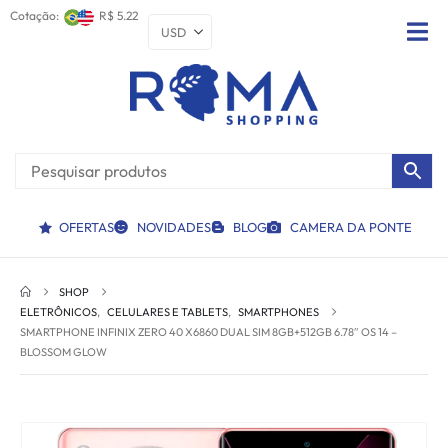
Cotação:
R$ 5.22
OFERTAS
NOVIDADES
BLOG
CAMERA DA PONTE
SHOP
ELETRÔNICOS
,
CELULARES E TABLETS
,
SMARTPHONES
SMARTPHONE INFINIX ZERO 40 X6860 DUAL SIM 8GB+512GB 6.78″ OS 14 –
BLOSSOM GLOW