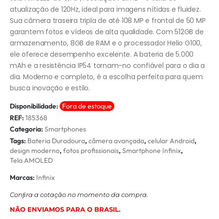
atualização de 120Hz, ideal para imagens nítidas e fluidez.
Sua câmera traseira tripla de até 108 MP e frontal de 50 MP
garantem fotos e vídeos de alta qualidade. Com 512GB de
armazenamento, 8GB de RAM e o processador Helio G100,
ele oferece desempenho excelente. A bateria de 5.000
mAh e a resistência IP54 tornam-no confiável para o dia a
dia. Moderno e completo, é a escolha perfeita para quem
busca inovação e estilo.
Disponibilidade:
Fora de estoque
REF:
185368
Categoria:
Smartphones
Tags:
Bateria Duradoura
,
câmera avançada
,
celular Android
,
design moderno
,
fotos profissionais
,
Smartphone Infinix
,
Tela AMOLED
Marcas:
Infinix
Conﬁra a cotação no momento da compra.
NÃO ENVIAMOS PARA O BRASIL.