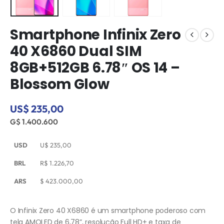
Smartphone Infinix Zero
40 X6860 Dual SIM
8GB+512GB 6.78″ OS 14 –
Blossom Glow
US$ 235,00
G$ 1.400.600
USD
U$
235,00
BRL
R$
1.226,70
ARS
$
423.000,00
O Infinix Zero 40 X6860 é um smartphone poderoso com
tela AMOLED de 6,78”, resolução Full HD+ e taxa de