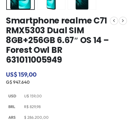
Smartphone realme C71
RMX5303 Dual SIM
8GB+256GB 6.67″ OS 14 –
Forest Owl BR
631011005949
US$ 159,00
G$ 947.640
USD
U$
159,00
BRL
R$
829,98
ARS
$
286.200,00