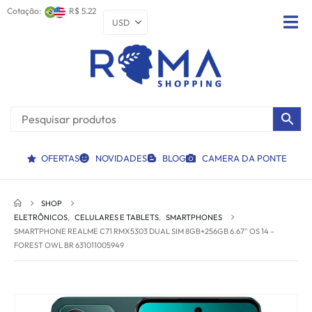
Cotação:
R$ 5.22
OFERTAS
NOVIDADES
BLOG
CAMERA DA PONTE
SHOP
ELETRÔNICOS
,
CELULARES E TABLETS
,
SMARTPHONES
SMARTPHONE REALME C71 RMX5303 DUAL SIM 8GB+256GB 6.67″ OS 14 –
FOREST OWL BR 631011005949