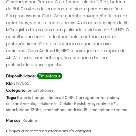
O smartphone Realme C71 oferece tela de 120 Hz, bateria
de 6000 mAh e desempenho eficiente para o uso diário.
Seu processador Octa Core garante navegação fluida em
aplicativos, vídeos e redes sociais. A câmera principal de 50
MP registra fotos com boa qualidade e vídeos em Full HD. O
aparelho também se destaca pela resistência militar,
proteção ArmorShell e resistência à água para uso
cotidiano. Com Android 15, NFC e carregamento rápido de
45 W, é uma excelente opção para quem busca
praticidade e desempenho.
Disponibilidade:
Em estoque
REF:
197065
Categoria:
Smartphones
Tags:
Bateria Longa
,
câmera 50MP
,
Carregamento rápido
,
celular Android
,
celular nfc
,
Celular Resistente
,
realme c71
,
smartphone 120hz
,
smartphone android 15
,
smartphone realme
Marcas:
Realme
Conﬁra a cotação no momento da compra.