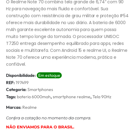
O Realme Note 70 combina tela grande de 6,74” com 90
Hz para navegação mais fluida e confortável. Sua
construção com resistência de grau militar e proteção IP54
oferece mais durabilidade no uso diário. A bateria de 6000
mAh garante excelente autonomia para quem passa
muito tempo longe da tomada. O processador UNISOC
T7250 entrega desempenho equilibrado para apps, redes
sociais e multitarefa. Com Android 15 e realme UI, o Realme
Note 70 oferece uma experiência moderna, prática e
confiável.
Disponibilidade:
Em estoque
REF:
197499
Categoria:
Smartphones
Tags:
bateria 6000mah
,
smartphone realme
,
Tela 90Hz
Marcas:
Realme
Conﬁra a cotação no momento da compra.
NÃO ENVIAMOS PARA O BRASIL.