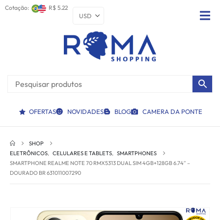
Cotação:
R$ 5.22
OFERTAS
NOVIDADES
BLOG
CAMERA DA PONTE
SHOP
ELETRÔNICOS
,
CELULARES E TABLETS
,
SMARTPHONES
SMARTPHONE REALME NOTE 70 RMX5313 DUAL SIM 4GB+128GB 6.74″ –
DOURADO BR 631011007290