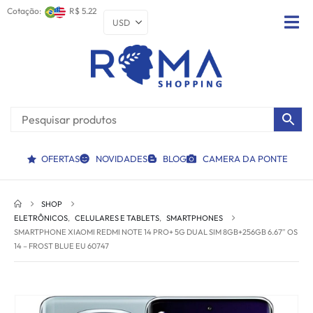
Cotação:
R$ 5.22
OFERTAS
NOVIDADES
BLOG
CAMERA DA PONTE
SHOP
ELETRÔNICOS
,
CELULARES E TABLETS
,
SMARTPHONES
SMARTPHONE XIAOMI REDMI NOTE 14 PRO+ 5G DUAL SIM 8GB+256GB 6.67″ OS
14 – FROST BLUE EU 60747