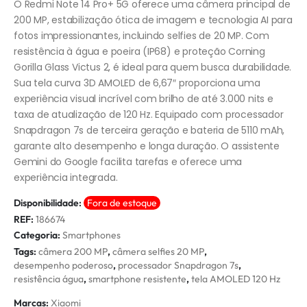
O Redmi Note 14 Pro+ 5G oferece uma câmera principal de
200 MP, estabilização ótica de imagem e tecnologia AI para
fotos impressionantes, incluindo selfies de 20 MP. Com
resistência à água e poeira (IP68) e proteção Corning
Gorilla Glass Victus 2, é ideal para quem busca durabilidade.
Sua tela curva 3D AMOLED de 6,67″ proporciona uma
experiência visual incrível com brilho de até 3.000 nits e
taxa de atualização de 120 Hz. Equipado com processador
Snapdragon 7s de terceira geração e bateria de 5110 mAh,
garante alto desempenho e longa duração. O assistente
Gemini do Google facilita tarefas e oferece uma
experiência integrada.
Disponibilidade:
Fora de estoque
REF:
186674
Categoria:
Smartphones
Tags:
câmera 200 MP
,
câmera selfies 20 MP
,
desempenho poderoso
,
processador Snapdragon 7s
,
resistência água
,
smartphone resistente
,
tela AMOLED 120 Hz
Marcas:
Xiaomi