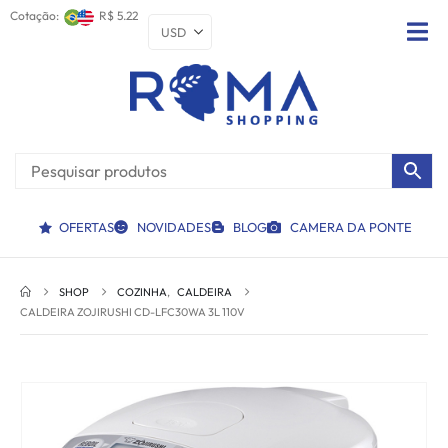
Cotação:
R$ 5.22
OFERTAS
NOVIDADES
BLOG
CAMERA DA PONTE
SHOP
COZINHA
,
CALDEIRA
CALDEIRA ZOJIRUSHI CD-LFC30WA 3L 110V