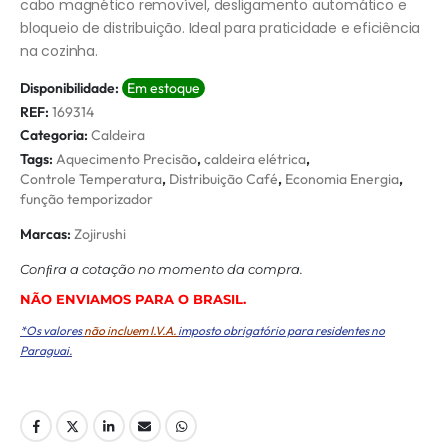
cabo magnético removível, desligamento automático e
bloqueio de distribuição. Ideal para praticidade e eficiência
na cozinha.
Disponibilidade:
Em estoque
REF:
169314
Categoria:
Caldeira
Tags:
Aquecimento Precisão
,
caldeira elétrica
,
Controle Temperatura
,
Distribuição Café
,
Economia Energia
,
função temporizador
Marcas:
Zojirushi
Conﬁra a cotação no momento da compra.
NÃO ENVIAMOS PARA O BRASIL.
*Os valores
não incluem I.V.A.
imposto obrigatório para residentes no
Paraguai.