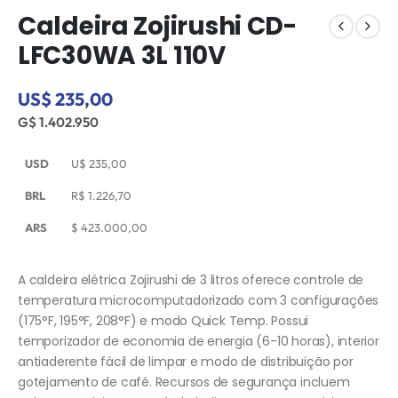
Caldeira Zojirushi CD-
LFC30WA 3L 110V
US$ 235,00
G$ 1.402.950
USD
U$
235,00
BRL
R$
1.226,70
ARS
$
423.000,00
A caldeira elétrica Zojirushi de 3 litros oferece controle de
temperatura microcomputadorizado com 3 configurações
(175°F, 195°F, 208°F) e modo Quick Temp. Possui
temporizador de economia de energia (6-10 horas), interior
antiaderente fácil de limpar e modo de distribuição por
gotejamento de café. Recursos de segurança incluem