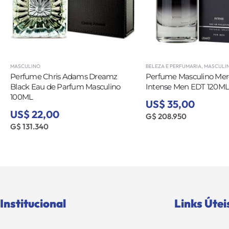
MASCULINO
BELEZA E PERFUMARIA
,
MASCULI
Perfume Chris Adams Dreamz
Perfume Masculino Mer
Black Eau de Parfum Masculino
Intense Men EDT 120M
100ML
US$ 35,00
US$ 22,00
G$ 208.950
G$ 131.340
Institucional
Links Útei