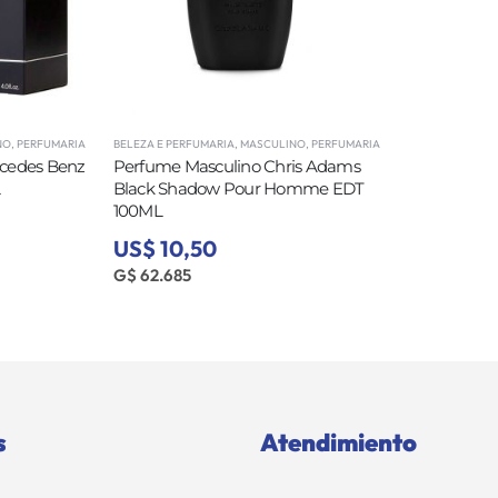
NO
,
PERFUMARIA
BELEZA E PERFUMARIA
,
MASCULINO
,
PERFUMARIA
cedes Benz
Perfume Masculino Chris Adams
L
Black Shadow Pour Homme EDT
100ML
US$ 10,50
G$ 62.685
s
Atendimiento