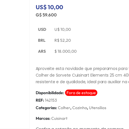
US$ 10,00
G$ 59.600
USD
U$
10,00
BRL
R$
52,20
ARS
$
18.000,00
Aproveite esta novidade que preparamos para t
Colher de Sorvete Cuisinart Elements 25 cm 4
resistente e de qualidade, ideal para auxiliar na
Disponibilidade:
Fora de estoque
REF:
142153
Categorias:
Colher
,
Cozinha
,
Utensílios
Marcas:
Cuisinart
Conﬁra a cotação no momento da compra.