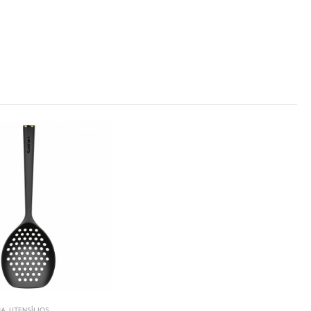
HA
,
UTENSÍLIOS