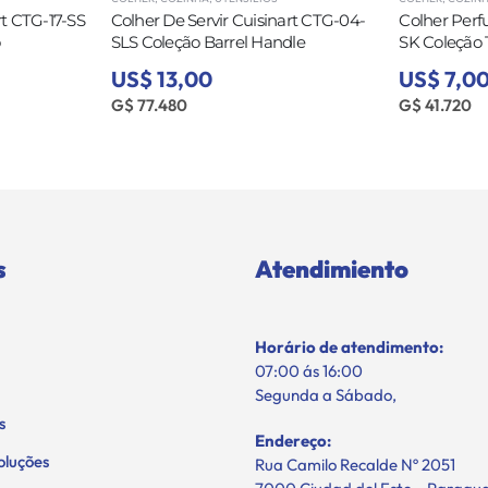
rt CTG-17-SS
Colher De Servir Cuisinart CTG-04-
Colher Perf
SLS Coleção Barrel Handle
SK Coleção 
US$ 13,00
US$ 7,0
G$ 77.480
G$ 41.720
s
Atendimiento
Horário de atendimento:
07:00 ás 16:00
Segunda a Sábado,
s
Endereço:
oluções
Rua Camilo Recalde Nº 2051