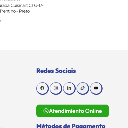
urada Cuisinart CTG-17-
Trentino - Preto
0
Redes Sociais
Atendimiento Online
Métodos de Pagamento