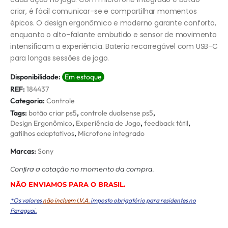
criar, é fácil comunicar-se e compartilhar momentos
épicos. O design ergonômico e moderno garante conforto,
enquanto o alto-falante embutido e sensor de movimento
intensificam a experiência. Bateria recarregável com USB-C
para longas sessões de jogo.
Disponibilidade:
Em estoque
REF:
184437
Categoria:
Controle
Tags:
botão criar ps5
,
controle dualsense ps5
,
Design Ergonômico
,
Experiência de Jogo
,
feedback tátil
,
gatilhos adaptativos
,
Microfone integrado
Marcas:
Sony
Conﬁra a cotação no momento da compra.
NÃO ENVIAMOS PARA O BRASIL.
*Os valores
não incluem I.V.A.
imposto obrigatório para residentes no
Paraguai.