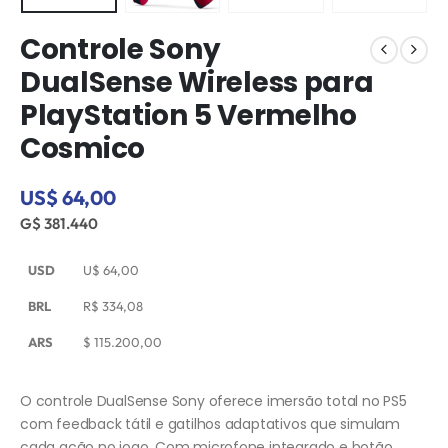
Controle Sony
DualSense Wireless para
PlayStation 5 Vermelho
Cosmico
US$ 64,00
G$ 381.440
USD
U$
64,00
BRL
R$
334,08
ARS
$
115.200,00
O controle DualSense Sony oferece imersão total no PS5
com feedback tátil e gatilhos adaptativos que simulam
cada ação no jogo. Com microfone integrado e botão