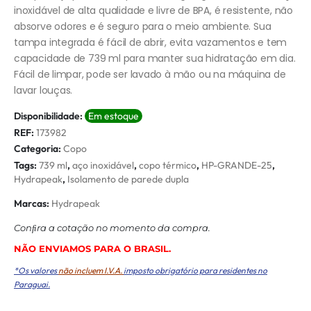
inoxidável de alta qualidade e livre de BPA, é resistente, não
absorve odores e é seguro para o meio ambiente. Sua
tampa integrada é fácil de abrir, evita vazamentos e tem
capacidade de 739 ml para manter sua hidratação em dia.
Fácil de limpar, pode ser lavado à mão ou na máquina de
lavar louças.
Disponibilidade:
Em estoque
REF:
173982
Categoria:
Copo
Tags:
739 ml
,
aço inoxidável
,
copo térmico
,
HP-GRANDE-25
,
Hydrapeak
,
Isolamento de parede dupla
Marcas:
Hydrapeak
Conﬁra a cotação no momento da compra.
NÃO ENVIAMOS PARA O BRASIL.
*Os valores
não incluem I.V.A.
imposto obrigatório para residentes no
Paraguai.