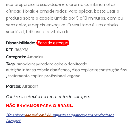
rica proporciona suavidade e o aroma combina notas
cítricas, florais e amadeiradas. Para aplicar, basta usar o
produto sobre o cabelo úmido por 5 a 10 minutos, com ou
sem calor, e depois enxaguar. O resultado é um cabelo
saudável, brilhoso e revitalizado.
Disponibilidade:
Fora de estoque
REF:
186976
Categoria:
Ampolas
Tags:
ampola reparadora cabelo danificado
,
nutrição intensa cabelo danificado
,
óleo capilar reconstrução fios
,
tratamento capilar profissional vegano
Marcas:
Alfaparf
Conﬁra a cotação no momento da compra.
NÃO ENVIAMOS PARA O BRASIL.
*Os valores
não incluem I.V.A.
imposto obrigatório para residentes no
Paraguai.