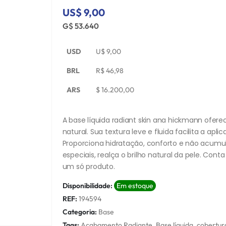
US$ 9,00
G$ 53.640
USD
U$
9,00
BRL
R$
46,98
ARS
$
16.200,00
A base líquida radiant skin ana hickmann ofe
natural. Sua textura leve e fluida facilita a a
Proporciona hidratação, conforto e não acumula
especiais, realça o brilho natural da pele. C
um só produto.
Disponibilidade:
Em estoque
REF:
194594
Categoria:
Base
Tags:
Acabamento Radiante
,
Base líquida
,
cobertur