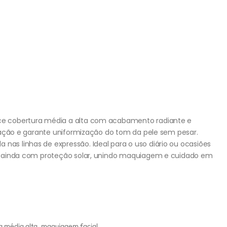
rece cobertura média a alta com acabamento radiante e
plicação e garante uniformização do tom da pele sem pesar.
 nas linhas de expressão. Ideal para o uso diário ou ocasiões
onta ainda com proteção solar, unindo maquiagem e cuidado em
a média alta
,
maquiagem facial