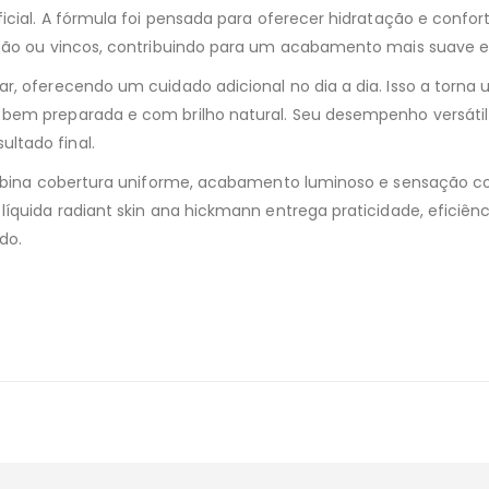
ificial. A fórmula foi pensada para oferecer hidratação e con
essão ou vincos, contribuindo para um acabamento mais suave
ar, oferecendo um cuidado adicional no dia a dia. Isso a torn
bem preparada e com brilho natural. Seu desempenho versátil 
ltado final.
combina cobertura uniforme, acabamento luminoso e sensação co
líquida radiant skin ana hickmann entrega praticidade, eficiê
do.