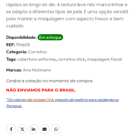
rápidos ao longo do dia. A textura leve não marca linhas e
se adapta a diferentes tipos de pele. É uma opção versátil
para manter a maquiagem com aspecto fresco e bem
cuidado.
Disponibilidade:
Em estoque
REF:
194605
Categoria:
Corretivo
Tags:
cobertura uniforme
,
corretivo stick
,
maquiagem facial
Marcas:
Ana Hickmann
Conﬁra a cotação no momento da compra.
NÃO ENVIAMOS PARA O BRASIL.
*Os valores
não incluem I.V.A.
imposto obrigatório para residentes no
Paraguai.