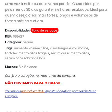
uma vez à noite ou duas vezes por dia. O uso diário por
pelo menos 30 dias garante melhores resultados. Ideal para
quem deseja cílios mais fortes, longos e volumosos de
forma prática e eficaz.
Disponibilidade:
Fora de estoque
REF:
188427
Categoria:
Serum
Tags:
aumento volume cílios
,
cílios longos e volumosos
,
fortalecimento cílios frágeis
,
sérum crescimento cílios
,
sérum para sobrancelhas
Marcas:
Bio Balance
Conﬁra a cotação no momento da compra.
NÃO ENVIAMOS PARA O BRASIL.
*Os valores
não incluem I.V.A.
imposto obrigatório para residentes no
Paraguai.