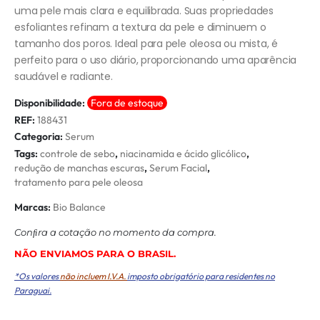
uma pele mais clara e equilibrada. Suas propriedades
esfoliantes refinam a textura da pele e diminuem o
tamanho dos poros. Ideal para pele oleosa ou mista, é
perfeito para o uso diário, proporcionando uma aparência
saudável e radiante.
Disponibilidade:
Fora de estoque
REF:
188431
Categoria:
Serum
Tags:
controle de sebo
,
niacinamida e ácido glicólico
,
redução de manchas escuras
,
Serum Facial
,
tratamento para pele oleosa
Marcas:
Bio Balance
Conﬁra a cotação no momento da compra.
NÃO ENVIAMOS PARA O BRASIL.
*Os valores
não incluem I.V.A.
imposto obrigatório para residentes no
Paraguai.