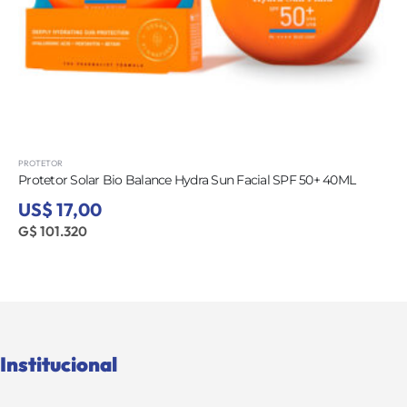
PROTETOR
PRO
Protetor Solar Bio Balance Hydra Sun Facial SPF 50+ 40ML
Pro
US$ 17,00
US
G$ 101.320
G$
Institucional