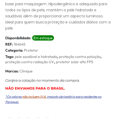
base para maquiagem. Hipoalergênico e adequado para
todos os tipos de pele, mantém a pele hidratada e
saudável, além de proporcionar um aspecto luminoso.
Ideal para quem busca proteção e cuidados diários com a
pele.
Disponibilidade:
Em estoque
REF:
184645
Categoria:
Protetor
Tags:
pele saudável e hidratada
,
proteção contra poluição
,
proteção contra radiação UV
,
protetor solar alto FPS
Marcas:
Clinique
Conﬁra a cotação no momento da compra.
NÃO ENVIAMOS PARA O BRASIL.
*Os valores
não incluem I.V.A.
imposto obrigatório para residentes no
Paraguai.