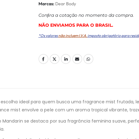
Marcas:
Dear Body
Conﬁra a cotação no momento da compra.
NÃO ENVIAMOS PARA O BRASIL.
*Os valores
não incluem I.V.A.
imposto obrigatório para resid
 escolha ideal para quem busca uma fragrance mist frutada, 
ance mist envolve a pele com um aroma tropical vibrante, traz
o Mandarin se destaca por sua fragrância feminina suave, per
a.