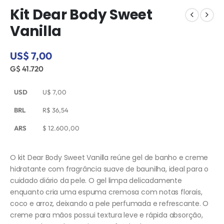
Kit Dear Body Sweet
Vanilla
US$ 7,00
G$ 41.720
USD
U$
7,00
BRL
R$
36,54
ARS
$
12.600,00
O kit Dear Body Sweet Vanilla reúne gel de banho e creme
hidratante com fragrância suave de baunilha, ideal para o
cuidado diário da pele. O gel limpa delicadamente
enquanto cria uma espuma cremosa com notas florais,
coco e arroz, deixando a pele perfumada e refrescante. O
creme para mãos possui textura leve e rápida absorção,