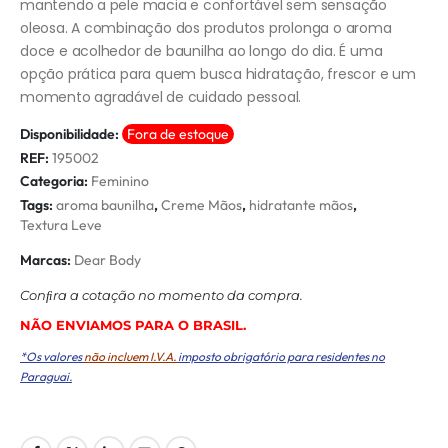
mantendo a pele macia e confortável sem sensação
oleosa. A combinação dos produtos prolonga o aroma
doce e acolhedor de baunilha ao longo do dia. É uma
opção prática para quem busca hidratação, frescor e um
momento agradável de cuidado pessoal.
Disponibilidade:
Fora de estoque
REF:
195002
Categoria:
Feminino
Tags:
aroma baunilha
,
Creme Mãos
,
hidratante mãos
,
Textura Leve
Marcas:
Dear Body
Conﬁra a cotação no momento da compra.
NÃO ENVIAMOS PARA O BRASIL.
*Os valores
não incluem I.V.A.
imposto obrigatório para residentes no
Paraguai.