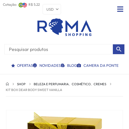
Cotação:
R$ 5.22
OFERTAS
NOVIDADES
BLOG
CAMERA DA PONTE
SHOP
BELEZA E PERFUMARIA
,
COSMÉTICO
,
CREMES
KIT BOX DEAR BODY SWEET VANILLA