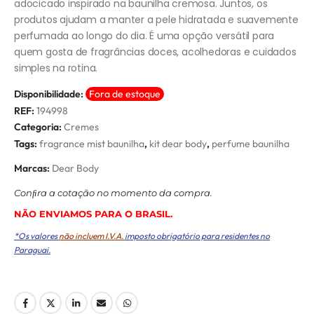
adocicado inspirado na baunilha cremosa. Juntos, os
produtos ajudam a manter a pele hidratada e suavemente
perfumada ao longo do dia. É uma opção versátil para
quem gosta de fragrâncias doces, acolhedoras e cuidados
simples na rotina.
Disponibilidade:
Fora de estoque
REF:
194998
Categoria:
Cremes
Tags:
fragrance mist baunilha
,
kit dear body
,
perfume baunilha
Marcas:
Dear Body
Conﬁra a cotação no momento da compra.
NÃO ENVIAMOS PARA O BRASIL.
*Os valores
não incluem I.V.A.
imposto obrigatório para residentes no
Paraguai.