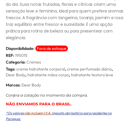
do dia. Suas notas frutadas, florais e cítricas criam uma
sensação leve e feminina, ideal para quem prefere aromas
frescos. A fragrância com tangerina, toranja, jasmim e rosa
traz equilíbrio entre frescor e suavidade. É uma opção
prática para rotina de beleza ou para presentear com
elegância.
Disponibilidade:
Fora de estoque
REF:
195015
Categoria:
Cremes
Tags:
creme hidratante corporal
,
creme perfumado diário
,
Dear Body
,
hidratante mãos corpo
,
hidratante textura leve
Marcas:
Dear Body
Conﬁra a cotação no momento da compra.
NÃO ENVIAMOS PARA O BRASIL.
*Os valores
não incluem I.V.A.
imposto obrigatório para residentes no
Paraguai.