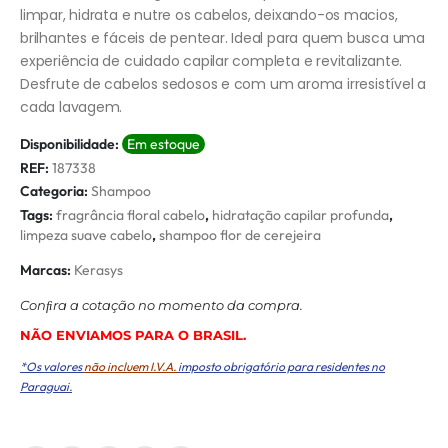
limpar, hidrata e nutre os cabelos, deixando-os macios,
brilhantes e fáceis de pentear. Ideal para quem busca uma
experiência de cuidado capilar completa e revitalizante.
Desfrute de cabelos sedosos e com um aroma irresistível a
cada lavagem.
Disponibilidade:
Em estoque
REF:
187338
Categoria:
Shampoo
Tags:
fragrância floral cabelo
,
hidratação capilar profunda
,
limpeza suave cabelo
,
shampoo flor de cerejeira
Marcas:
Kerasys
Conﬁra a cotação no momento da compra.
NÃO ENVIAMOS PARA O BRASIL.
*Os valores
não incluem I.V.A.
imposto obrigatório para residentes no
Paraguai.