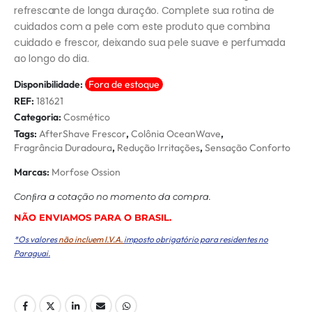
refrescante de longa duração. Complete sua rotina de
cuidados com a pele com este produto que combina
cuidado e frescor, deixando sua pele suave e perfumada
ao longo do dia.
Disponibilidade:
Fora de estoque
REF:
181621
Categoria:
Cosmético
Tags:
AfterShave Frescor
,
Colônia OceanWave
,
Fragrância Duradoura
,
Redução Irritações
,
Sensação Conforto
Marcas:
Morfose Ossion
Conﬁra a cotação no momento da compra.
NÃO ENVIAMOS PARA O BRASIL.
*Os valores
não incluem I.V.A.
imposto obrigatório para residentes no
Paraguai.