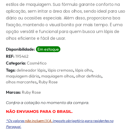
estilos de maquiagem. Sua fórmula garante conforto na
aplicação, sem irritar a área dos olhos, sendo ideal para uso
diário ou ocasiões especiais. Além disso, proporciona boa
fixação, mantendo o visual bonito por mais tempo. É uma
opção versátil e funcional para quem busca um lápis de
olhos eficiente e fácil de usar.
Disponibilidade:
Em estoque
REF:
195462
Categoria:
Cosmético
Tags:
delineador lápis
,
lápis cremoso
,
lápis olho
,
maquiagem diária
,
maquiagem olhos
,
olhar definido
,
olhos marcantes
,
Ruby Rose
Marcas:
Ruby Rose
Conﬁra a cotação no momento da compra.
NÃO ENVIAMOS PARA O BRASIL.
*Os valores
não incluem I.V.A.
imposto obrigatório para residentes no
Paraguai.