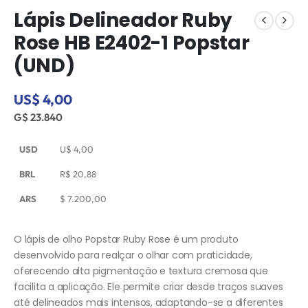
Lápis Delineador Ruby
Rose HB E2402-1 Popstar
(UND)
US$ 4,00
G$ 23.840
USD
U$
4,00
BRL
R$
20,88
ARS
$
7.200,00
O lápis de olho Popstar Ruby Rose é um produto
desenvolvido para realçar o olhar com praticidade,
oferecendo alta pigmentação e textura cremosa que
facilita a aplicação. Ele permite criar desde traços suaves
até delineados mais intensos, adaptando-se a diferentes