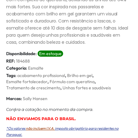
mais fortes. Sua cor inspirada nas passarelas e
acabamento com brilho em gel garantem um visual
sofisticado e duradouro. Com resistência a lascas, o
esmalte oferece até 10 dias de desgaste sem falhas. Ideal
para quem deseja unhas profissionais e saudáveis em
casa, combinando beleza e cuidados.
Disponibilidade:
Em estoque
REF:
184688
Categoria:
Esmalte
Tags:
acabamento profissional
,
Brilho em gel
,
Esmalte fortalecedor
,
Fórmula com queratina
,
Tratamento de crescimento
,
Unhas fortes e saudáveis
Marcas:
Sally Hansen
Conﬁra a cotação no momento da compra.
NÃO ENVIAMOS PARA O BRASIL.
*Os valores
não incluem I.V.A.
imposto obrigatório para residentes no
Paraguai.