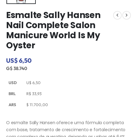
Esmalte Sally Hansen
Nail Complete Salon
Manicure World Is My
Oyster
US$ 6,50
G$ 38.740
USD
U$
6,50
BRL
R$
33,93
ARS
$
11.700,00
O esmalte Sally Hansen oferece uma fórmula completa
com base, tratamento de crescimento e fortalecimento
com complexo de queratina, deixando as unhas até 64%