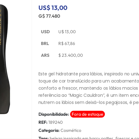
US$ 13,00
G$ 77.480
USD
U$
13,00
BRL
R$
67,86
ARS
$
23.400,00
Este gel hidratante para lábios, inspirado no u
toque de cor translúcido para um acabamento n
conforto e frescor, mantendo os lábios macio
referência ao “Magic Cauldron”, é um item en
nutrem os lábios sem deixá-los pegajosos, é pe
Disponibilidade:
Fora de estoque
REF:
189240
Categoria:
Cosmético
Tags:
beleza inspirada em harry potter
,
frescor e co