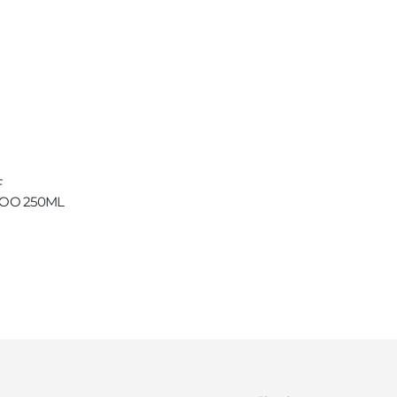
F
OO 250ML