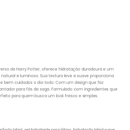
niverso de Harry Potter, oferece hidratação duradoura e um
atural e luminoso. Sua textura leve e suave proporciona
s e bem cuidados o dia todo. Com um design que faz
cantador para fãs da saga. Formulado com ingredientes que
rfeito para quem busca um look fresco e simples.
nforto labial
,
gel hidratante para lábios
,
hidratação labial suave
,