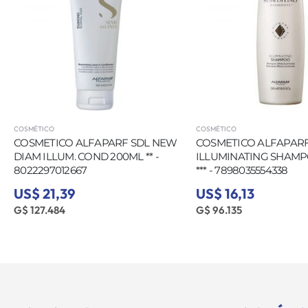
COSMÉTICO
COSMÉTICO
COSMETICO ALFAPARF SDL NEW
COSMETICO ALFAPAR
DIAM ILLUM. COND 200ML ** -
ILLUMINATING SHAMP
8022297012667
*** - 7898035554338
US$ 21,39
US$ 16,13
G$ 127.484
G$ 96.135