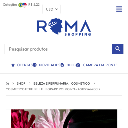
Cotação:
R$ 5.22
OFERTAS
NOVIDADES
BLOG
CAMERA DA PONTE
SHOP
BELEZA E PERFUMARIA
,
COSMÉTICO
COSMETICO ETRE BELLE LEOPARD POLVO Nº1 – 4019954620017