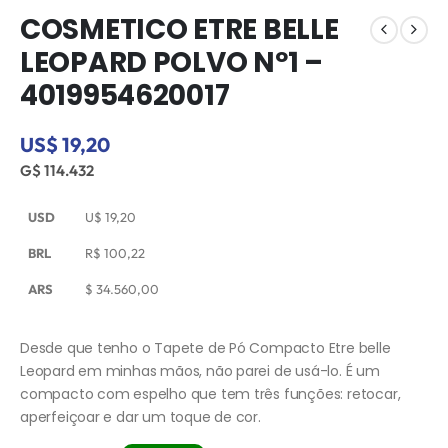
COSMETICO ETRE BELLE
LEOPARD POLVO Nº1 –
4019954620017
US$ 19,20
G$ 114.432
USD
U$
19,20
BRL
R$
100,22
ARS
$
34.560,00
Desde que tenho o Tapete de Pó Compacto Etre belle
Leopard em minhas mãos, não parei de usá-lo. É um
compacto com espelho que tem três funções: retocar,
aperfeiçoar e dar um toque de cor.